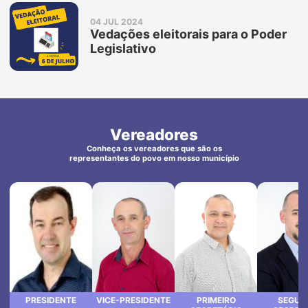
Abrir
postagem:
04 JUL 2024
Vedações
Vedações eleitorais para o Poder
eleitorais
para
Legislativo
o
Poder
Legislativo
Vereadores
Conheça os vereadores que são os
representantes do povo em nosso município
PRESIDENTE
VICE-PRESIDENTE
PRIMEIRO
SEGUN