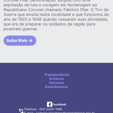
Coronel Pilar, denominação surgida com uma
expressão de luta e coragem em homenagem ao
Republicano Coronel chamado Fabrício Pilar. O Tiro de
Guerra que existia nesta localidade e que funcionou do
ano de 1920 a 1948 quando cessaram suas atividades,
que era de preparar os soldados da região para
possíveis guerras.
Saiba Mais
Transparência
Governo
Serviços
Atendimento
facebook
Facebook
Telefone – (54) 3435-1666
E-mail –
camaravereadores@coronelpilar.rs.gov.br