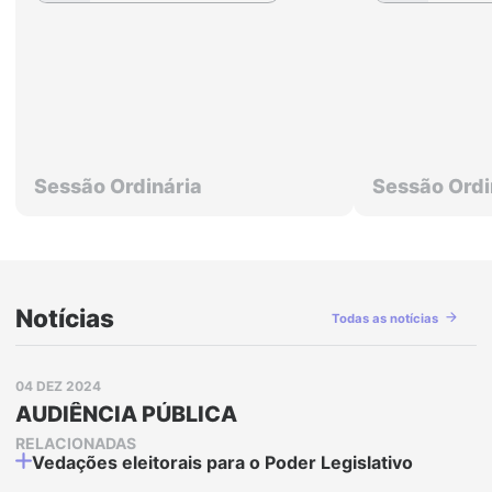
Sessão Ordinária
Sessão Ordi
Notícias
Todas as notícias
Abrir
04 DEZ 2024
postagem:
AUDIÊNCIA
AUDIÊNCIA PÚBLICA
PÚBLICA
RELACIONADAS
Vedações eleitorais para o Poder Legislativo