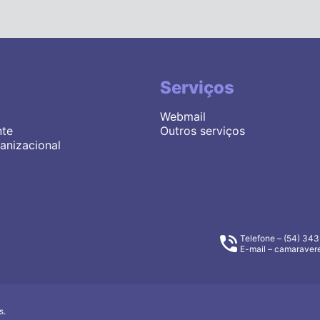
Serviços
Webmail
nte
Outros serviços
anizacional
Telefone – (54) 34
E-mail –
camaravere
s.