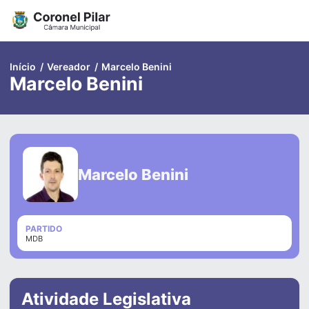
Pular
para
o
conteúdo
Início
/
Vereador
/
Marcelo Benini
Marcelo Benini
Marcelo Benini
PARTIDO
MDB
Atividade Legislativa