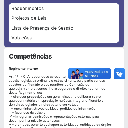
Requerimentos
Projetos de Leis
Lista de Presença de Sessão
Votações
Competências
Regimento Interno
Art. 171 – O Vereador deve apresentar-se à Câmara durante a
sessão legislativa ordinária e extraordinária, para participar das
sessões de Plenário e das reuniões de Comissão de
que seja membro, sendo-lhe assegurado o direito, nos termos
deste Regimento, de:
I – oferecer proposições em geral, discutir e deliberar sobre
qualquer matéria em apreciação na Casa, integrar o Plenário e
demais colegiados e neles votar e ser votado;
II – encaminhar, através da Mesa, pedidos de informação;
III – fazer uso da palavra;
IV – integrar as comissões e representações externas para
desempenhar missão autorizada;
V – promover, perante quaisquer autoridades, entidades ou órgãos