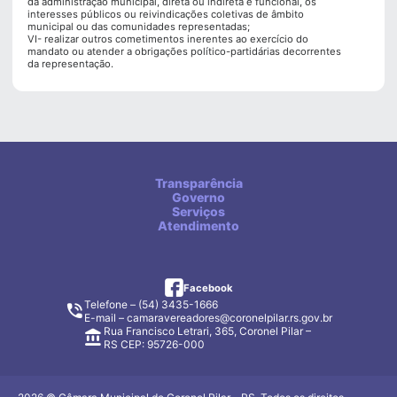
da administração municipal, direta ou indireta e funcional, os
interesses públicos ou reivindicações coletivas de âmbito
municipal ou das comunidades representadas;
VI- realizar outros cometimentos inerentes ao exercício do
mandato ou atender a obrigações político-partidárias decorrentes
da representação.
Transparência
Governo
Serviços
Atendimento
facebook
Facebook
Telefone – (54) 3435-1666
E-mail –
camaravereadores@coronelpilar.rs.gov.br
Rua Francisco Letrari, 365, Coronel Pilar –
RS CEP: 95726-000