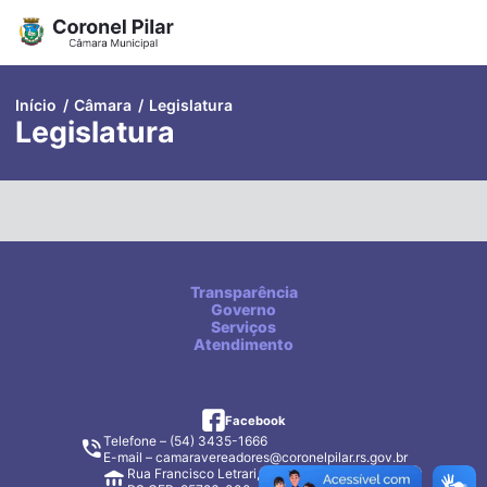
Pular
para
o
conteúdo
Início
/
Câmara
/
Legislatura
Legislatura
Transparência
Governo
Serviços
Atendimento
facebook
Facebook
Telefone – (54) 3435-1666
E-mail –
camaravereadores@coronelpilar.rs.gov.br
Rua Francisco Letrari, 365, Coronel Pilar –