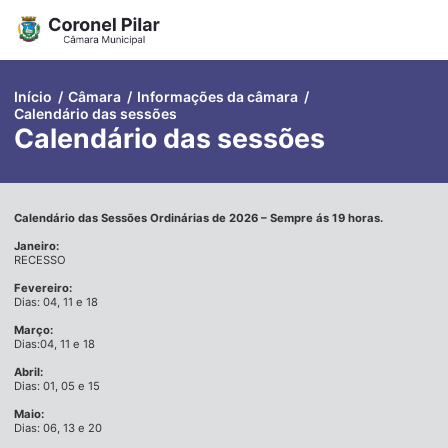
Pular
para
o
conteúdo
Início
/
Câmara
/
Informações da câmara
/
Calendário das sessões
Calendário das sessões
Calendário das Sessões Ordinárias de 2026 – Sempre ás 19 horas.
Janeiro:
RECESSO
Fevereiro:
Dias: 04, 11 e 18
Março:
Dias:04, 11 e 18
Abril:
Dias: 01, 05 e 15
Maio:
Dias: 06, 13 e 20